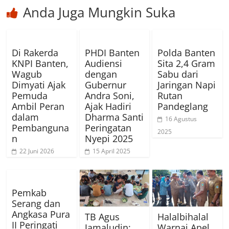
Anda Juga Mungkin Suka
Di Rakerda
PHDI Banten
Polda Banten
KNPI Banten,
Audiensi
Sita 2,4 Gram
Wagub
dengan
Sabu dari
Dimyati Ajak
Gubernur
Jaringan Napi
Pemuda
Andra Soni,
Rutan
Ambil Peran
Ajak Hadiri
Pandeglang
dalam
Dharma Santi
16 Agustus
Pembanguna
Peringatan
2025
n
Nyepi 2025
22 Juni 2026
15 April 2025
Pemkab
Serang dan
Angkasa Pura
TB Agus
Halalbihalal
II Peringati
Jamaludin:
Warnai Apel