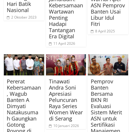
Hari Batik
Kebersamaan
ASN Pemprov
Nasional
Wartawan
Banten Usai
Penting
Libur Idul
2 Oktober 2023
Hadapi
Fitri
Tantangan
8 April 2025
Era Digital
11 April 2026
Pererat
Tinawati
Pemprov
Kebersamaan
Andra Soni
Banten
, Wagub
Apresiasi
Bersama
Banten A
Peluncuran
BKN RI
Dimyati
Raya Series
Evaluasi
Natakusuma
Women Wear
Sistem Merit
h Gaungkan
di Serang
ASN untuk
Gotong
Sertifikasi
10 Januari 2026
Royong di
Manajemen