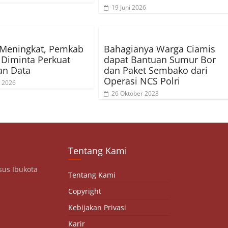
19 Juni 2026
 Meningkat, Pemkab
Bahagianya Warga Ciamis
Diminta Perkuat
dapat Bantuan Sumur Bor
an Data
dan Paket Sembako dari
Operasi NCS Polri
 2026
26 Oktober 2023
Tentang Kami
sus Ibukota
Tentang Kami
Copyright
Kebijakan Privasi
Karir