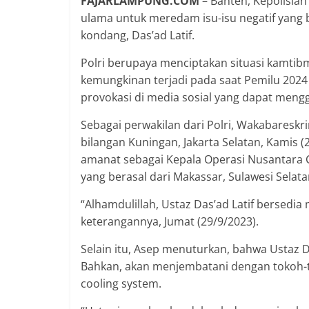
FAJARLAMPUNG.COM
– Banten, Kepolisia
ulama untuk meredam isu-isu negatif yang b
kondang, Das’ad Latif.
Polri berupaya menciptakan situasi kamtib
kemungkinan terjadi pada saat Pemilu 2024
provokasi di media sosial yang dapat men
Sebagai perwakilan dari Polri, Wakabareskri
bilangan Kuningan, Jakarta Selatan, Kamis 
amanat sebagai Kepala Operasi Nusantara C
yang berasal dari Makassar, Sulawesi Selata
“Alhamdulillah, Ustaz Das’ad Latif bersedia
keterangannya, Jumat (29/9/2023).
Selain itu, Asep menuturkan, bahwa Ustaz D
Bahkan, akan menjembatani dengan tokoh-
cooling system.