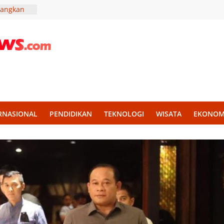
uangkan
Anak
emprov
aru
eknologi
us
njungan
kuat
RNASIONAL
PENDIDIKAN
TEKNOLOGI
WISATA
EKONOM
ntuk
anten
kuat
ani
ng