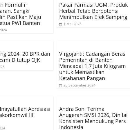
n Formulir
Pakar Farmasi UGM: Produk
aran, Sangki
Herbal Tetap Berpotensi
in Pastikan Maju
Menimbulkan Efek Samping
etua PWI Banten
1 Mei 2026
2024
ng 2024, 20 BPR dan
Virgojanti: Cadangan Beras
smi Ditutup OJK
Pemerintah di Banten
Mencapai 1,7 Juta Kilogram
025
untuk Memastikan
Ketahanan Pangan
23 September 2024
 Inayatullah Apresiasi
Andra Soni Terima
korkomwil III
Anugerah SMSI 2026, Dinilai
Konsisten Mendukung Pers
Indonesia
024