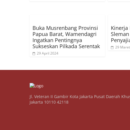
Buka Musrenbang Provinsi
Kinerja
Papua Barat, Wamendagri
Sleman 
Ingatkan Pentingnya
Penyaji
Sukseskan Pilkada Serentak
29 Maret
29 April 2024
Jl. Veteran II Gambir Kota Jakarta Pusat Daerah Khu
Jakarta 10110 42118