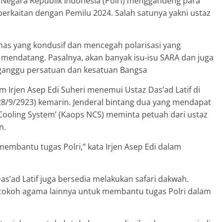
n Negara Republik Indonesia (Polri) menggandeng para
erkaitan dengan Pemilu 2024. Salah satunya yakni ustaz
mas yang kondusif dan mencegah polarisasi yang
 mendatang. Pasalnya, akan banyak isu-isu SARA dan juga
gganggu persatuan dan kesatuan Bangsa
m Irjen Asep Edi Suheri menemui Ustaz Das’ad Latif di
(28/9/2923) kemarin. Jenderal bintang dua yang mendapat
ooling System’ (Kaops NCS) meminta petuah dari ustaz
n.
 membantu tugas Polri,” kata Irjen Asep Edi dalam
as’ad Latif juga bersedia melakukan safari dakwah.
tokoh agama lainnya untuk membantu tugas Polri dalam