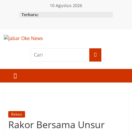
Skip
10 Agustus 2026
to
Terbaru:
content
Jabar
Oke
News
Berita
Terkini
Jawa
Barat
Bekasi
Rakor Bersama Unsur