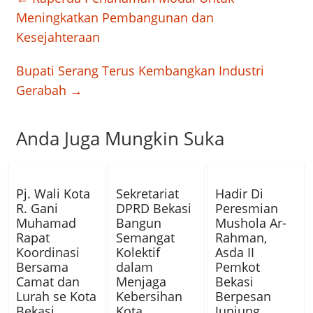
Meningkatkan Pembangunan dan
Kesejahteraan
Bupati Serang Terus Kembangkan Industri
Gerabah
→
Anda Juga Mungkin Suka
Pj. Wali Kota
Sekretariat
Hadir Di
R. Gani
DPRD Bekasi
Peresmian
Muhamad
Bangun
Mushola Ar-
Rapat
Semangat
Rahman,
Koordinasi
Kolektif
Asda II
Bersama
dalam
Pemkot
Camat dan
Menjaga
Bekasi
Lurah se Kota
Kebersihan
Berpesan
Bekasi.
Kota
Junjung