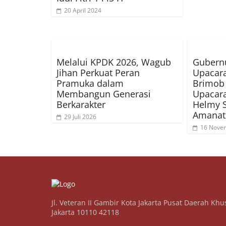
20 April 2024
Melalui KPDK 2026, Wagub
Gubernu
Jihan Perkuat Peran
Upacara
Pramuka dalam
Brimob 
Membangun Generasi
Upacara
Berkarakter
Helmy 
Amanat 
29 Juli 2026
16 Nove
Jl. Veteran II Gambir Kota Jakarta Pusat Daerah Khu
Jakarta 10110 42118