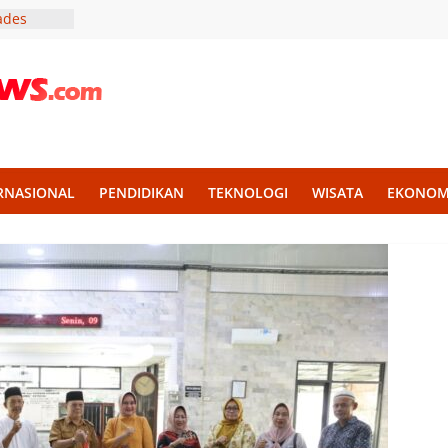
Kades
vasi Demi
 Band
a Tingkat
di
RNASIONAL
PENDIDIKAN
TEKNOLOGI
WISATA
EKONOM
Plaza
onsumen
hi, Dana
an