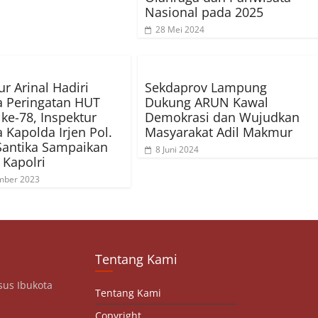
Nasional pada 2025
28 Mei 2024
r Arinal Hadiri
Sekdaprov Lampung
 Peringatan HUT
Dukung ARUN Kawal
ke-78, Inspektur
Demokrasi dan Wujudkan
 Kapolda Irjen Pol.
Masyarakat Adil Makmur
Santika Sampaikan
8 Juni 2024
Kapolri
mber 2023
Tentang Kami
sus Ibukota
Tentang Kami
Copyright