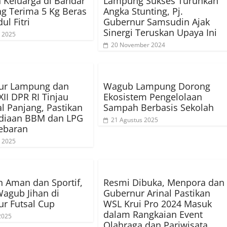
 Keluarga di Bandar
Lampung Sukses Turunkan
g Terima 5 Kg Beras
Angka Stunting, Pj.
dul Fitri
Gubernur Samsudin Ajak
Sinergi Teruskan Upaya Ini
 2025
20 November 2024
ur Lampung dan
Wagub Lampung Dorong
XII DPR RI Tinjau
Ekosistem Pengelolaan
l Panjang, Pastikan
Sampah Berbasis Sekolah
ediaan BBM dan LPG
21 Agustus 2025
ebaran
 2025
 Aman dan Sportif,
Resmi Dibuka, Menpora dan
agub Jihan di
Gubernur Arinal Pastikan
r Futsal Cup
WSL Krui Pro 2024 Masuk
dalam Rangkaian Event
 2025
Olahraga dan Pariwisata