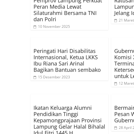
Pemprov Lampung Perkuat
Ratusan
Peran Media Lewat
Lampun
Silaturahmi Bersama TNI
Jelang I
dan Polri
21 Maret
10 November 2025
Peringati Hari Disabilitas
Gubern
Internasional, Ketua LKKS
Komisi 
Ibu Riana Sari Arinal
Termina
Bagikan Bantuan sembako
Keters
untuk L
15 Desember 2023
12 Maret
Ikatan Keluarga Alumni
Bermain
Pendidikan Tinggi
Pesan W
Kepamongprajaan Provinsi
Gubernu
Lampung Gelar Halal Bihalal
28 April
Idul Fitri 1445 H