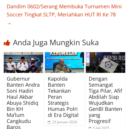
Dandim 0602/Serang Membuka Turnamen Mini
Soccer Tingkat SLTP, Meriahkan HUT RI Ke 78
→
Anda Juga Mungkin Suka
Gubernur
Kapolda
Dengan
Banten Andra
Banten
Semangat
Soni Hadiri
Tekankan
Tiga Pilar, Afif
Haul Akbar
Peran
Abdilah Siap
Abuya Shidiq
Strategis
Wujudkan
Bin KH
Humas Polri
GenBI Banten
Ma’lum
di Era Digital
yang
Cangkudu
Progresif
23 Januari 2026
Baros
5 Juli 2025