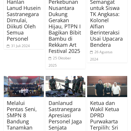
Hanlan
Perkebunan
Semangat
Lanud Husein
Nusantara
untuk Siswa
Sastranegara
Dukung
TK Angkasa:
Dimulai,
Gerakan
Kolonel
Diikuti Oleh
Hijau, PTPN I
Alfian
Semua
Bagikan Bibit
Berinteraksi
Personel
Bambu di
Usai Upacara
Rekkam Art
Bendera
31 Juli 2024
Festival 2025
26 Agustus
25 Oktober
2024
2025
Melalui
Danlanud
Ketua dan
Pentas Seni,
Sastranegara
Wakil Ketua
SMPN 8
Apresiasi
DPRD
Bandung
Personel Jaga
Purwakarta
Tanamkan
Senjata
Terpilih: Sri