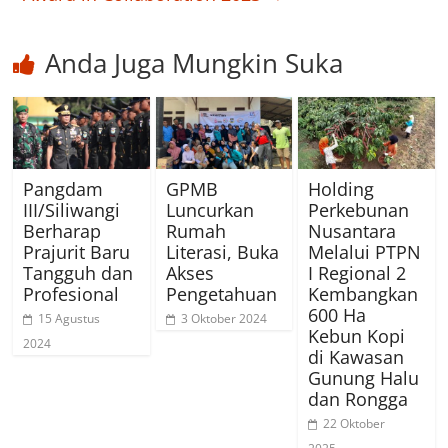
Anda Juga Mungkin Suka
Pangdam
GPMB
Holding
III/Siliwangi
Luncurkan
Perkebunan
Berharap
Rumah
Nusantara
Prajurit Baru
Literasi, Buka
Melalui PTPN
Tangguh dan
Akses
I Regional 2
Profesional
Pengetahuan
Kembangkan
600 Ha
15 Agustus
3 Oktober 2024
Kebun Kopi
2024
di Kawasan
Gunung Halu
dan Rongga
22 Oktober