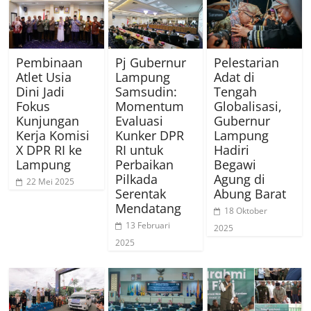
Pembinaan
Pj Gubernur
Pelestarian
Atlet Usia
Lampung
Adat di
Dini Jadi
Samsudin:
Tengah
Fokus
Momentum
Globalisasi,
Kunjungan
Evaluasi
Gubernur
Kerja Komisi
Kunker DPR
Lampung
X DPR RI ke
RI untuk
Hadiri
Lampung
Perbaikan
Begawi
Pilkada
Agung di
22 Mei 2025
Serentak
Abung Barat
Mendatang
18 Oktober
13 Februari
2025
2025