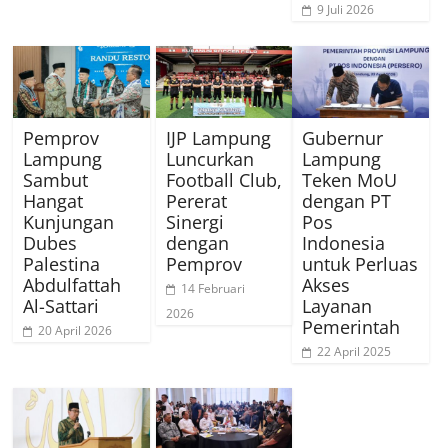
9 Juli 2026
Pemprov
IJP Lampung
Gubernur
Lampung
Luncurkan
Lampung
Sambut
Football Club,
Teken MoU
Hangat
Pererat
dengan PT
Kunjungan
Sinergi
Pos
Dubes
dengan
Indonesia
Palestina
Pemprov
untuk Perluas
Abdulfattah
Akses
14 Februari
Al-Sattari
Layanan
2026
Pemerintah
20 April 2026
22 April 2025