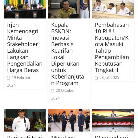
Irjen
Kepala
Pembahasan
Kemendagri
BSKDN:
10 RUU
Minta
Inovasi
Kabupaten/K
Stakeholder
Berbasis
ota Masuki
Lakukan
Kearifan
Tahap
Langkah
Lokal
Pengambilan
Pengendalian
Diperlukan
Keputusan
Harga Beras
untuk
Tingkat II
Keberlanjuta
19 Februari
23 Juli 2025
n Program
2024
28 Oktober
2024
Peringati Hari
Mendagri
Wamendagri