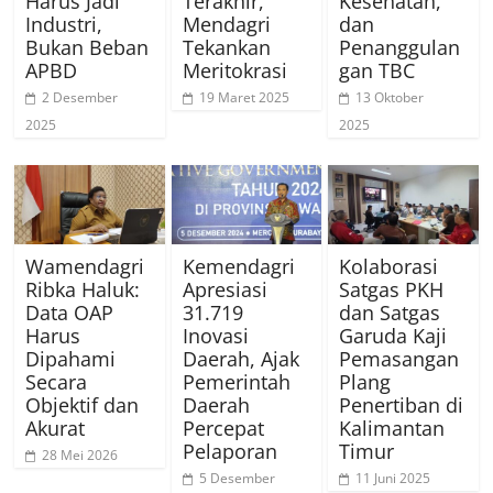
Harus Jadi
Terakhir,
Kesehatan,
Industri,
Mendagri
dan
Bukan Beban
Tekankan
Penanggulan
APBD
Meritokrasi
gan TBC
2 Desember
19 Maret 2025
13 Oktober
2025
2025
Wamendagri
Kemendagri
Kolaborasi
Ribka Haluk:
Apresiasi
Satgas PKH
Data OAP
31.719
dan Satgas
Harus
Inovasi
Garuda Kaji
Dipahami
Daerah, Ajak
Pemasangan
Secara
Pemerintah
Plang
Objektif dan
Daerah
Penertiban di
Akurat
Percepat
Kalimantan
Pelaporan
Timur
28 Mei 2026
5 Desember
11 Juni 2025