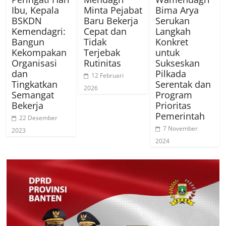
Ibu, Kepala
Minta Pejabat
Bima Arya
BSKDN
Baru Bekerja
Serukan
Kemendagri:
Cepat dan
Langkah
Bangun
Tidak
Konkret
Kekompakan
Terjebak
untuk
Organisasi
Rutinitas
Sukseskan
dan
Pilkada
12 Februari
Tingkatkan
Serentak dan
2026
Semangat
Program
Bekerja
Prioritas
Pemerintah
22 Desember
7 November
2023
2024