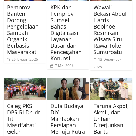
Pemprov
KPK dan
Wawali
Banten
Pemprov
Bekasi Abdul
Dorong
Sumsel
Harris
Pengelolaan
Bahas
Bobihoe
Sampah
Digitalisasi
Resmikan
Organik
Layanan
Wisata Situ
Berbasis
Dasar dan
Rawa Toke
Masyarakat
Pencegahan
Sumurbatu
Korupsi
29 Januari 2026
13 Desember
7 Mei 2026
2025
Caleg PKS
Duta Budaya
Taruna Akpol,
DPR RI Dr. dr.
DIY
Akmil, dan
Titi
Mantapkan
Unhan
Masrifahati
Persiapan
Diterjunkan
Gelar
Menuju Putra
Bantu