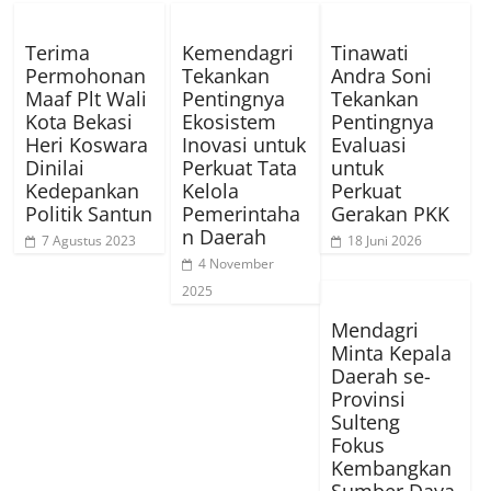
Terima
Kemendagri
Tinawati
Permohonan
Tekankan
Andra Soni
Maaf Plt Wali
Pentingnya
Tekankan
Kota Bekasi
Ekosistem
Pentingnya
Heri Koswara
Inovasi untuk
Evaluasi
Dinilai
Perkuat Tata
untuk
Kedepankan
Kelola
Perkuat
Politik Santun
Pemerintaha
Gerakan PKK
n Daerah
7 Agustus 2023
18 Juni 2026
4 November
2025
Mendagri
Minta Kepala
Daerah se-
Provinsi
Sulteng
Fokus
Kembangkan
Sumber Daya