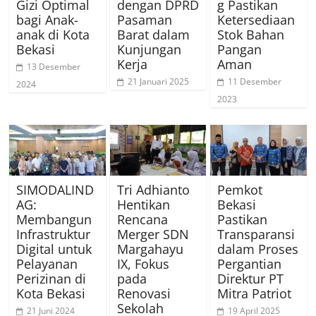
Gizi Optimal
dengan DPRD
g Pastikan
bagi Anak-
Pasaman
Ketersediaan
anak di Kota
Barat dalam
Stok Bahan
Bekasi
Kunjungan
Pangan
Kerja
Aman
13 Desember
21 Januari 2025
11 Desember
2024
2023
SIMODALIND
Tri Adhianto
Pemkot
AG:
Hentikan
Bekasi
Membangun
Rencana
Pastikan
Infrastruktur
Merger SDN
Transparansi
Digital untuk
Margahayu
dalam Proses
Pelayanan
IX, Fokus
Pergantian
Perizinan di
pada
Direktur PT
Kota Bekasi
Renovasi
Mitra Patriot
Sekolah
21 Juni 2024
19 April 2025