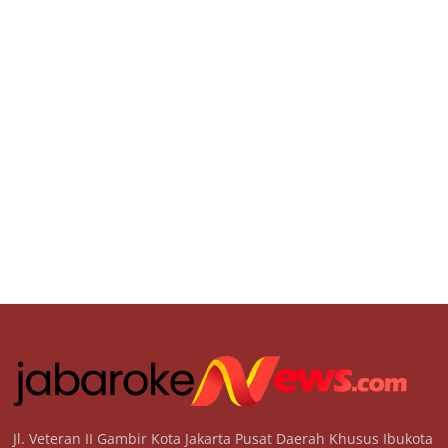
Jl. Veteran II Gambir Kota Jakarta Pusat Daerah Khusus Ibukota