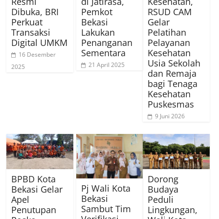
Resmi
di Jatirasa,
Kesehatan,
Dibuka, BRI
Pemkot
RSUD CAM
Perkuat
Bekasi
Gelar
Transaksi
Lakukan
Pelatihan
Digital UMKM
Penanganan
Pelayanan
Sementara
Kesehatan
16 Desember
Usia Sekolah
21 April 2025
2025
dan Remaja
bagi Tenaga
Kesehatan
Puskesmas
9 Juni 2026
BPBD Kota
Dorong
Pj Wali Kota
Bekasi Gelar
Budaya
Bekasi
Apel
Peduli
Sambut Tim
Penutupan
Lingkungan,
Verifikasi