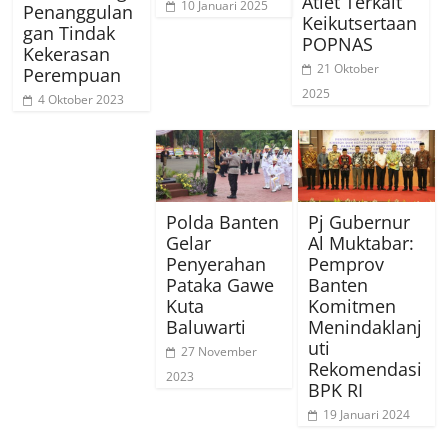
Atlet Terkait
10 Januari 2025
Penanggulan
Keikutsertaan
gan Tindak
POPNAS
Kekerasan
21 Oktober
Perempuan
2025
4 Oktober 2023
Polda Banten
Pj Gubernur
Gelar
Al Muktabar:
Penyerahan
Pemprov
Pataka Gawe
Banten
Kuta
Komitmen
Baluwarti
Menindaklanj
uti
27 November
Rekomendasi
2023
BPK RI
19 Januari 2024