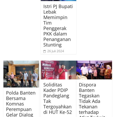
Istri PJ Bupati
Lebak
Memimpin
Tim
Penggerak
PKK dalam
Penanganan
Stunting
26 Juli 2024
Soliditas
Dispora
Kader PDIP
Banten
Polda Banten
Pandeglang
Tegaskan
Bersama
Tak
Tidak Ada
Komnas
Tergoyahkan
Tekanan
Perempuan
di HUT Ke-52
terhadap
Gelar Dialog