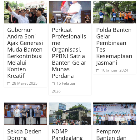
Gubernur
Perkuat
Polda Banten
Andra Soni
Profesionalis
Gelar
Ajak Generasi
me
Pembinaan
Muda Banten
Organisasi,
Tes
Berkontribusi
PPBNI Satria
Kesemaptaan
Melalui
Banten Gelar
Jasmani
Konten
Munas
16 Januari 2024
Kreatif
Perdana
28 Maret 2025
15 Februari
2026
Sekda Deden
KDMP
Pemprov
Dorong
Pandeglang
Banten dan