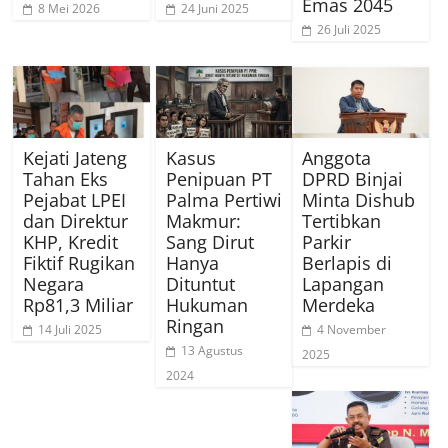
Emas 2045
8 Mei 2026
24 Juni 2025
26 Juli 2025
Kejati Jateng
Kasus
Anggota
Tahan Eks
Penipuan PT
DPRD Binjai
Pejabat LPEI
Palma Pertiwi
Minta Dishub
dan Direktur
Makmur:
Tertibkan
KHP, Kredit
Sang Dirut
Parkir
Fiktif Rugikan
Hanya
Berlapis di
Negara
Dituntut
Lapangan
Rp81,3 Miliar
Hukuman
Merdeka
Ringan
14 Juli 2025
4 November
13 Agustus
2025
2024