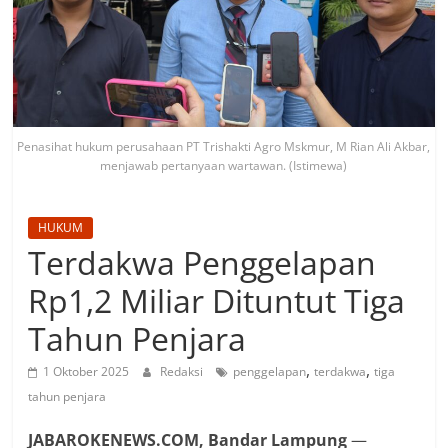
Penasihat hukum perusahaan PT Trishakti Agro Mskmur, M Rian Ali Akbar,
menjawab pertanyaan wartawan. (Istimewa)
HUKUM
Terdakwa Penggelapan
Rp1,2 Miliar Dituntut Tiga
Tahun Penjara
,
,
1 Oktober 2025
Redaksi
penggelapan
terdakwa
tiga
tahun penjara
JABAROKENEWS.COM, Bandar Lampung
—