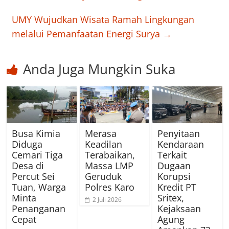
UMY Wujudkan Wisata Ramah Lingkungan
melalui Pemanfaatan Energi Surya
→
Anda Juga Mungkin Suka
Busa Kimia
Merasa
Penyitaan
Diduga
Keadilan
Kendaraan
Cemari Tiga
Terabaikan,
Terkait
Desa di
Massa LMP
Dugaan
Percut Sei
Geruduk
Korupsi
Tuan, Warga
Polres Karo
Kredit PT
Minta
Sritex,
2 Juli 2026
Penanganan
Kejaksaan
Cepat
Agung