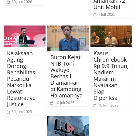
Amankan 72
30 Juni 2026
Unit Mobil
7 Juli 2025
Kejaksaan
Kasus
Buron Kejati
Agung
Chromebook
NTB Toni
Dorong
Rp 9,9 Triliun,
Waluyo
Rehabilitasi
Nadiem
Berhasil
Pecandu
Makarim
Diamankan
Narkotika
Nyatakan
di Kampung
Lewat
Siap
Halamannya
Restorative
Diperiksa
10 Juli 2025
Justice
10 Juni 2025
30 Juni 2025