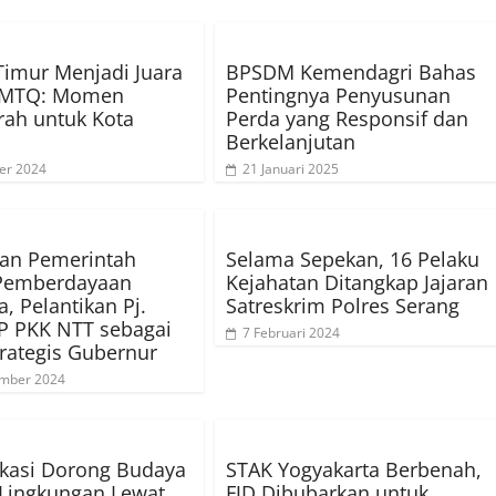
Timur Menjadi Juara
BPSDM Kemendagri Bahas
MTQ: Momen
Pentingnya Penyusunan
rah untuk Kota
Perda yang Responsif dan
Berkelanjutan
er 2024
21 Januari 2025
an Pemerintah
Selama Sepekan, 16 Pelaku
Pemberdayaan
Kejahatan Ditangkap Jajaran
, Pelantikan Pj.
Satreskrim Polres Serang
P PKK NTT sebagai
7 Februari 2024
trategis Gubernur
ember 2024
kasi Dorong Budaya
STAK Yogyakarta Berbenah,
Lingkungan Lewat
FJD Dibubarkan untuk