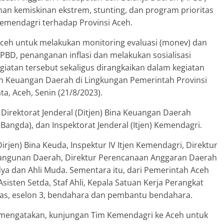
an kemiskinan ekstrem, stunting, dan program prioritas
 Kemendagri terhadap Provinsi Aceh.
ceh untuk melakukan monitoring evaluasi (monev) dan
PBD, penanganan inflasi dan melakukan sosialisasi
iatan tersebut sekaligus dirangkaikan dalam kegiatan
aan Keuangan Daerah di Lingkungan Pemerintah Provinsi
, Aceh, Senin (21/8/2023).
irektorat Jenderal (Ditjen) Bina Keuangan Daerah
angda), dan Inspektorat Jenderal (Itjen) Kemendagri.
(Dirjen) Bina Keuda, Inspektur IV Itjen Kemendagri, Direktur
bangunan Daerah, Direktur Perencanaan Anggaran Daerah
adya dan Ahli Muda. Sementara itu, dari Pemerintah Aceh
Asisten Setda, Staf Ahli, Kepala Satuan Kerja Perangkat
inas, eselon 3, bendahara dan pembantu bendahara.
 mengatakan, kunjungan Tim Kemendagri ke Aceh untuk