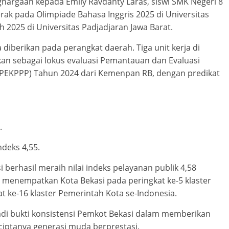
ghargaan kepada Emily Ravdanty Laras, siswi SMK Negeri 8
erak pada Olimpiade Bahasa Inggris 2025 di Universitas
 2025 di Universitas Padjadjaran Jawa Barat.
 diberikan pada perangkat daerah. Tiga unit kerja di
kan sebagai lokus evaluasi Pemantauan dan Evaluasi
 (PEKPPP) Tahun 2024 dari Kemenpan RB, dengan predikat
.
deks 4,55.
berhasil meraih nilai indeks pelayanan publik 4,58
ut menempatkan Kota Bekasi pada peringkat ke-5 klaster
t ke-16 klaster Pemerintah Kota se-Indonesia.
adi bukti konsistensi Pemkot Bekasi dalam memberikan
ciptanya generasi muda berprestasi.