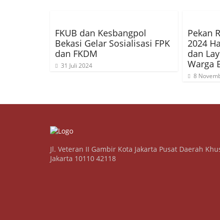
FKUB dan Kesbangpol
Pekan R
Bekasi Gelar Sosialisasi FPK
2024 Ha
dan FKDM
dan Lay
Warga 
31 Juli 2024
8 Novemb
Jl. Veteran II Gambir Kota Jakarta Pusat Daerah Khu
Jakarta 10110 42118