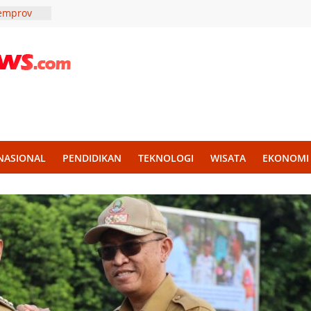
Pemprov
amus
Lantik
rja Lebih
 melalui
kan
 untuk
NASIONAL
PENDIDIKAN
TEKNOLOGI
WISATA
EKONOMI
tan
n Dangdut
PAD