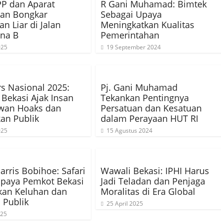
PP dan Aparat
R Gani Muhamad: Bimtek
an Bongkar
Sebagai Upaya
n Liar di Jalan
Meningkatkan Kualitas
ina B
Pemerintahan
025
19 September 2024
rs Nasional 2025:
Pj. Gani Muhamad
Bekasi Ajak Insan
Tekankan Pentingnya
awan Hoaks dan
Persatuan dan Kesatuan
an Publik
dalam Perayaan HUT RI
025
15 Agustus 2024
arris Bobihoe: Safari
Wawali Bekasi: IPHI Harus
Upaya Pemkot Bekasi
Jadi Teladan dan Penjaga
kan Keluhan dan
Moralitas di Era Global
i Publik
25 April 2025
025