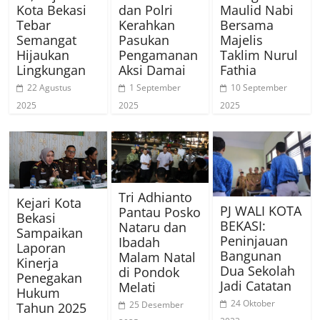
Kota Bekasi
dan Polri
Maulid Nabi
Tebar
Kerahkan
Bersama
Semangat
Pasukan
Majelis
Hijaukan
Pengamanan
Taklim Nurul
Lingkungan
Aksi Damai
Fathia
22 Agustus
1 September
10 September
2025
2025
2025
Tri Adhianto
Kejari Kota
PJ WALI KOTA
Pantau Posko
Bekasi
BEKASI:
Nataru dan
Sampaikan
Peninjauan
Ibadah
Laporan
Bangunan
Malam Natal
Kinerja
Dua Sekolah
di Pondok
Penegakan
Jadi Catatan
Melati
Hukum
24 Oktober
25 Desember
Tahun 2025