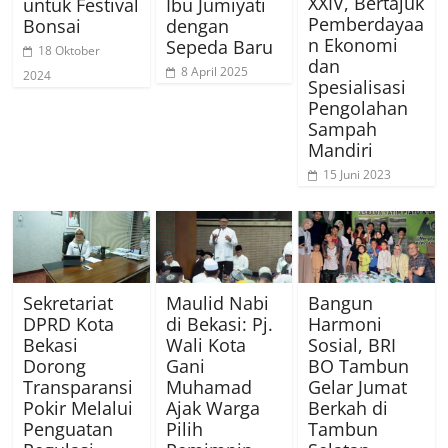
XXIV, Bertajuk
untuk Festival
Ibu Jumiyati
Pemberdayaa
Bonsai
dengan
n Ekonomi
Sepeda Baru
18 Oktober
dan
8 April 2025
2024
Spesialisasi
Pengolahan
Sampah
Mandiri
15 Juni 2023
Sekretariat
Maulid Nabi
Bangun
DPRD Kota
di Bekasi: Pj.
Harmoni
Bekasi
Wali Kota
Sosial, BRI
Dorong
Gani
BO Tambun
Transparansi
Muhamad
Gelar Jumat
Pokir Melalui
Ajak Warga
Berkah di
Penguatan
Pilih
Tambun