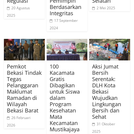
Regulasi
Pemimpin
Selatan
Berdasarkan
20 Agustus
2 Mei 2025
Integritas
2025
17 September
2024
Pemkot
100
Aksi Jumat
Bekasi Tindak
Kacamata
Bersih
Tegas
Gratis
Serentak:
Pelanggaran
Dibagikan
DLH Kota
Maklumat
untuk Siswa
Bekasi
Ramadan di
dalam
Wujudkan
Wilayah
Program
Lingkungan
Bekasi Barat
Kesehatan
Bersih dan
Mata
Sehat
26 Februari
Kecamatan
31 Oktober
2026
Mustikajaya
2025