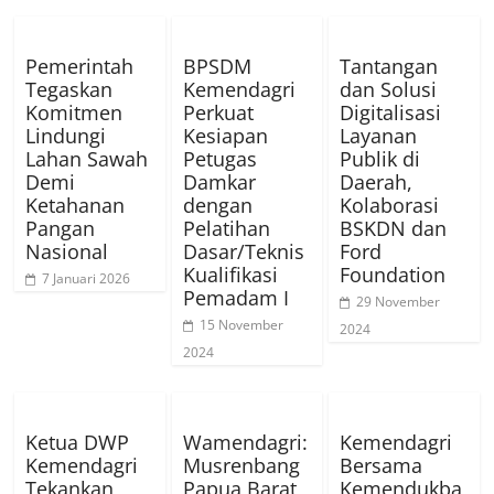
Pemerintah
BPSDM
Tantangan
Tegaskan
Kemendagri
dan Solusi
Komitmen
Perkuat
Digitalisasi
Lindungi
Kesiapan
Layanan
Lahan Sawah
Petugas
Publik di
Demi
Damkar
Daerah,
Ketahanan
dengan
Kolaborasi
Pangan
Pelatihan
BSKDN dan
Nasional
Dasar/Teknis
Ford
Kualifikasi
Foundation
7 Januari 2026
Pemadam I
29 November
15 November
2024
2024
Ketua DWP
Wamendagri:
Kemendagri
Kemendagri
Musrenbang
Bersama
Tekankan
Papua Barat
Kemendukba