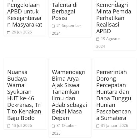
Pengelolaan
Talenta di
Kemendagri
APBD untuk
Berbagai
Minta Pemda
Kesejahteraa
Posisi
Perhatikan
n Masyarakat
Realisasi
21 September
APBD
29 Juli 2025
2024
19 Agustus
2024
Nuansa
Wamendagri
Pemerintah
Budaya
Bima Arya
Dorong
Warnai
Ajak Siswa
Percepatan
Syukuran
Tanamkan
Huntara dan
HUT ke-46
Ilmu dan
Dana Tunggu
Dekranas, Tri
Adab sebagai
Hunian
Tito Kenakan
Bekal Masa
Pascabencan
Baju Bodo
Depan
a Sumatera
13 Juli 2026
31 Oktober
31 Januari 2026
2025