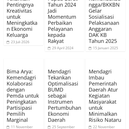
Pentingnya
Tahun 2024
ngga/BKKBN
Kreativitas
Jadi
Gelar
untuk
Momentum
Sosialisasi
Meningkatka
Perbaikan
Pelaksanaan
n Ekonomi
Pelayanan
Anggaran
Keluarga
kepada
DAK KB
Rakyat
Tahun 2025
23 Juli 2026
29 April 2024
15 Januari 2025
Bima Arya:
Mendagri
Mendagri
Kemendagri
Tekankan
Imbau
Kolaborasi
Optimalisasi
Pemerintah
dengan
BUMD
Daerah Atur
Pemda untuk
sebagai
Kegiatan
Peningkatan
Instrumen
Masyarakat
Partisipasi
Pertumbuhan
untuk
Pemilih
Ekonomi
Minimalkan
Marginal
Daerah
Risiko Nataru
11 November
25 September
22 November