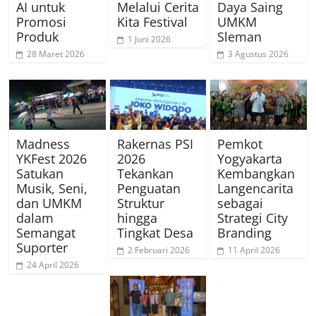
AI untuk
Melalui Cerita
Daya Saing
Promosi
Kita Festival
UMKM
Produk
Sleman
1 Juni 2026
28 Maret 2026
3 Agustus 2026
Madness
Rakernas PSI
Pemkot
YKFest 2026
2026
Yogyakarta
Satukan
Tekankan
Kembangkan
Musik, Seni,
Penguatan
Langencarita
dan UMKM
Struktur
sebagai
dalam
hingga
Strategi City
Semangat
Tingkat Desa
Branding
Suporter
2 Februari 2026
11 April 2026
24 April 2026