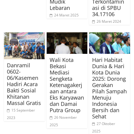
Mudik
Terkontamin
Lebaran
asi di SPBU
34.17106
24 Maret 2025
26 Maret 2024
Wali Kota
Hari Habitat
Danramil
Bekasi
Dunia & Hari
0602-
Mediasi
Kota Dunia
06/Kasemen
Sengketa
2025: Dorong
Hadiri Acara
Ketenagakerj
Gerakan
Bakti Sosial
aan antara
Pilah Sampah
Khitanan
Eks Karyawan
Menuju
Massal Gratis
dan Damai
Indonesia
Putra Group
Bersih dan
15 September
Sehat
26 November
2023
27 Oktober
2025
2025