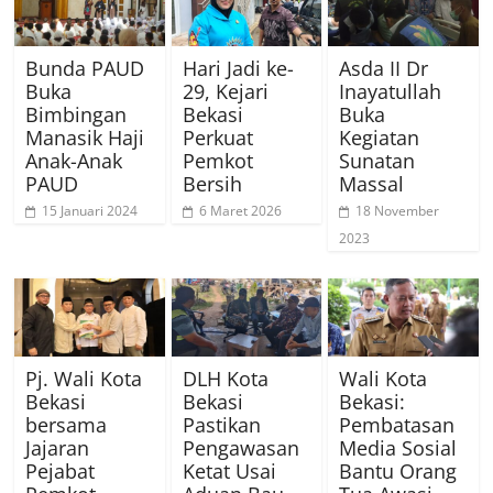
Bunda PAUD
Hari Jadi ke-
Asda II Dr
Buka
29, Kejari
Inayatullah
Bimbingan
Bekasi
Buka
Manasik Haji
Perkuat
Kegiatan
Anak-Anak
Pemkot
Sunatan
PAUD
Bersih
Massal
15 Januari 2024
6 Maret 2026
18 November
2023
Pj. Wali Kota
DLH Kota
Wali Kota
Bekasi
Bekasi
Bekasi:
bersama
Pastikan
Pembatasan
Jajaran
Pengawasan
Media Sosial
Pejabat
Ketat Usai
Bantu Orang