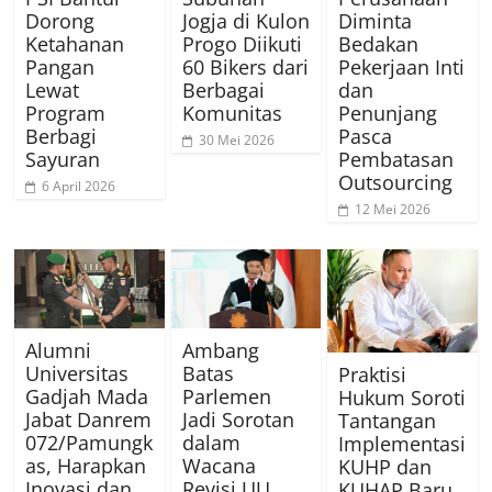
Dorong
Jogja di Kulon
Diminta
Ketahanan
Progo Diikuti
Bedakan
Pangan
60 Bikers dari
Pekerjaan Inti
Lewat
Berbagai
dan
Program
Komunitas
Penunjang
Berbagi
Pasca
30 Mei 2026
Sayuran
Pembatasan
Outsourcing
6 April 2026
12 Mei 2026
Alumni
Ambang
Universitas
Batas
Praktisi
Gadjah Mada
Parlemen
Hukum Soroti
Jabat Danrem
Jadi Sorotan
Tantangan
072/Pamungk
dalam
Implementasi
as, Harapkan
Wacana
KUHP dan
Inovasi dan
Revisi UU
KUHAP Baru