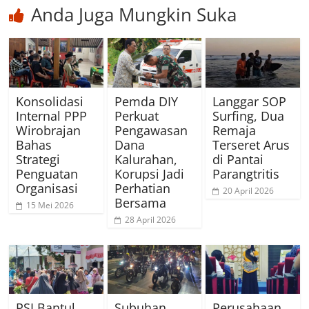
Anda Juga Mungkin Suka
Konsolidasi
Pemda DIY
Langgar SOP
Internal PPP
Perkuat
Surfing, Dua
Wirobrajan
Pengawasan
Remaja
Bahas
Dana
Terseret Arus
Strategi
Kalurahan,
di Pantai
Penguatan
Korupsi Jadi
Parangtritis
Organisasi
Perhatian
20 April 2026
Bersama
15 Mei 2026
28 April 2026
PSI Bantul
Subuhan
Perusahaan