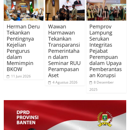
Herman Deru
Wawan
Pemprov
Tekankan
Harmawan
Lampung
Pentingnya
Tekankan
Serukan
Kejelian
Transparansi
Integritas
Pengurus
Pemerintaha
Pejabat
dalam
n dalam
Perempuan
Memimpin
Seminar RUU
dalam Upaya
BKOW
Perampasan
Pemberantas
Aset
an Korupsi
11 Juni 2026
4 Agustus 2026
8 Desember
2025