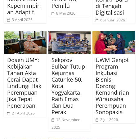
Kepemimpin
Pemilu
di Tengah
an Adaptif
Digitalisasi
8 Mei 2026
3 April 2026
6 Januari 2026
Dosen UMY:
Sekprov
UWM Genjot
Kebijakan
Sulbar Tutup
Program
Tahan Akta
Kejurnas
Inkubasi
Cerai Dapat
Catur ke-50,
Bisnis,
Lindungi Hak
Kota
Dorong
Perempuan
Yogyakarta
Kemandirian
Jika Tepat
Raih Emas
Wirausaha
Penerapan
dan Dua
Perempuan
Perak
Sonopakis
21 April 2026
12 November
2 Juli 2026
2025