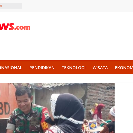
an
ormatur
elas IIA
maan dan
kap,
akak
n
and
,
RNASIONAL
PENDIDIKAN
TEKNOLOGI
WISATA
EKONOM
sata
Kuliner,
ng Basah