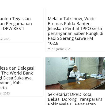
anten Tegaskan
Melalui Talkshow, Wadir
an Pengamanan
Binmas Polda Banten
an DPW KESTI
Jelaskan Perihal TPPO serta
H
penanganan Saber Pungli di
Radio Serang Gawe FM
ari 2026
102.8
7 Agustus 2023
esa dan Delegasi
 The World Bank
i Desa Sukajaya,
katani, Kab.
rta.
Sekretariat DPRD Kota
er 2023
Bekasi Dorong Transparansi
Pokir Melalui Penguatan