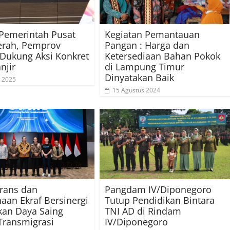
 Pemerintah Pusat
Kegiatan Pemantauan
erah, Pemprov
Pangan : Harga dan
Dukung Aksi Konkret
Ketersediaan Bahan Pokok
njir
di Lampung Timur
Dinyatakan Baik
 2025
15 Agustus 2024
rans dan
Pangdam IV/Diponegoro
aan Ekraf Bersinergi
Tutup Pendidikan Bintara
kan Daya Saing
TNI AD di Rindam
ransmigrasi
IV/Diponegoro