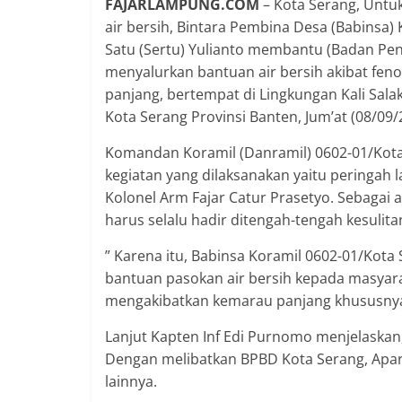
FAJARLAMPUNG.COM
– Kota Serang, Unt
air bersih, Bintara Pembina Desa (Babinsa
Satu (Sertu) Yulianto membantu (Badan Pe
menyalurkan bantuan air bersih akibat fe
panjang, bertempat di Lingkungan Kali Sal
Kota Serang Provinsi Banten, Jum’at (08/09/
Komandan Koramil (Danramil) 0602-01/Kota
kegiatan yang dilaksanakan yaitu peringa
Kolonel Arm Fajar Catur Prasetyo. Sebagai a
harus selalu hadir ditengah-tengah kesulit
” Karena itu, Babinsa Koramil 0602-01/Ko
bantuan pasokan air bersih kepada masyarak
mengakibatkan kemarau panjang khususnya 
Lanjut Kapten Inf Edi Purnomo menjelaskan, 
Dengan melibatkan BPBD Kota Serang, Aparat
lainnya.