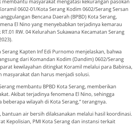
uk membantu masyarakat mengatasi kekurangan pasokan
) Koramil 0602-01/Kota Serang Kodim 0602/Serang Sersan
nanggulangan Bencana Daerah (BPBD) Kota Serang,
nomena El Nino yang menyebabkan terjadinya kemarau
ak RT.01 RW. 04 Kelurahan Sukawana Kecamatan Serang
2023).
 Serang Kapten Inf Edi Purnomo menjelaskan, bahwa
h langsung dari Komandan Kodim (Dandim) 0602/Serang
parat kewilayahan ditingkat Koramil melalui para Babinsa,
an masyarakat dan harus menjadi solusi.
ta Serang membantu BPBD Kota Serang, memberikan
at. Akibat terjadinya fenomena El Nino, sehingga
beberapa wilayah di Kota Serang,” terangnya.
bantuan air bersih dilaksanakan melalui hasil koordinasi.
 Kepolisian, PMI Kota Serang dan instansi terkait