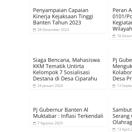
Penyampaian Capaian
Peran A
Kinerja Kejaksaan Tinggi
0101/P
Banten Tahun 2023
Kegiata
Wilayah
28 Desember 2023
18 Dese
Siaga Bencana, Mahasiswa
Pj Gube
KKM Tematik Untirta
Menguk
Kelompok 7 Sosialisasi
Kolabo
Destana di Desa Ciparahu
Desa Pr
24 Januari 2026
13 Sept
Pj Gubernur Banten Al
Sambut 
Muktabar : Inflasi Terkendali
Serang 
Olahrag
7 Agustus 2023
13 April