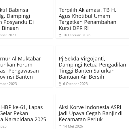
ktif Babinsa
Terpilih Aklamasi, TB H.
dg, Dampingi
Agus Khotibul Umam
n Posyandu Di
Targetkan Penambahan
 Binaan
Kursi DPR RI
mber 2023
16 Februari 2026
rnur Al Muktabar
Pj Sekda Virgojanti,
uhkan Forum
Dampingi Ketua Pengadilan
rasi Pengawasan
Tinggi Banten Salurkan
ovinsi Banten
Bantuan Air Bersih
ember 2023
6 Oktober 2023
HBP ke-61, Lapas
Aksi Korve Indonesia ASRI
Gelar Pekan
Jadi Upaya Cegah Banjir di
a Narapidana 2025
Kecamatan Periuk
 2025
14 Mei 2026