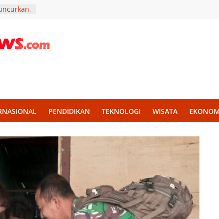
luncurkan,
 Dukungan
ktamar
an
n Dugaan
di
pat dan
sional
RNASIONAL
PENDIDIKAN
TEKNOLOGI
WISATA
EKONOM
ari
lkan Tema
ri Jadi