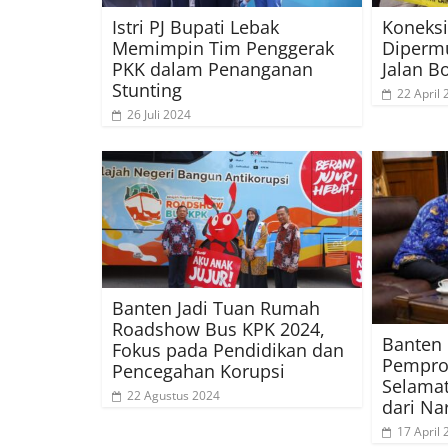
Istri PJ Bupati Lebak
Koneksi
Memimpin Tim Penggerak
Diperm
PKK dalam Penanganan
Jalan B
Stunting
22 April
26 Juli 2024
Banten Jadi Tuan Rumah
Roadshow Bus KPK 2024,
Banten 
Fokus pada Pendidikan dan
Pempro
Pencegahan Korupsi
Selama
22 Agustus 2024
dari Na
17 April