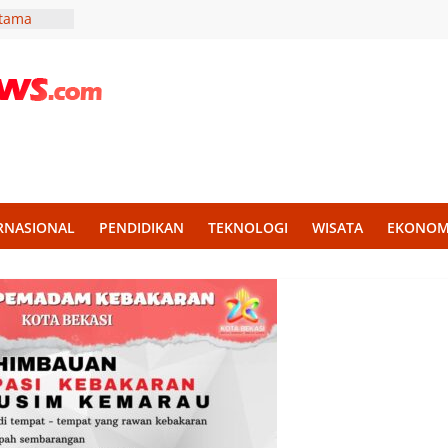
Utama
 Bergizi
estasi
an Nama
alan,
agai
 Pantau
ugaan
RNASIONAL
PENDIDIKAN
TEKNOLOGI
WISATA
EKONOM
di
mendagri
ola