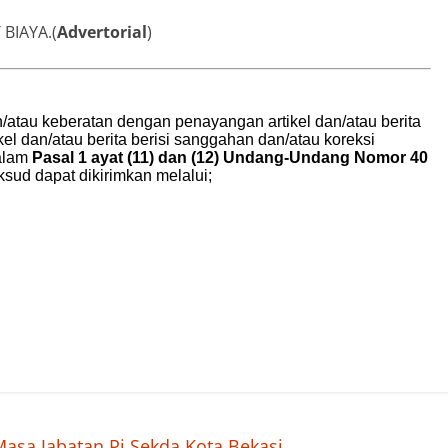
BIAYA.(
Advertorial
)
asa Jabatan Pj Sekda Kota Bekasi