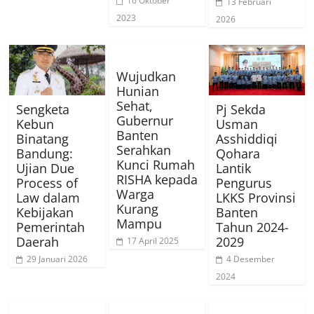
16 Oktober
13 Februari
2023
2026
Wujudkan
Hunian
Sehat,
Sengketa
Pj Sekda
Gubernur
Kebun
Usman
Banten
Binatang
Asshiddiqi
Serahkan
Bandung:
Qohara
Kunci Rumah
Ujian Due
Lantik
RISHA kepada
Process of
Pengurus
Warga
Law dalam
LKKS Provinsi
Kurang
Kebijakan
Banten
Mampu
Pemerintah
Tahun 2024-
Daerah
2029
17 April 2025
29 Januari 2026
4 Desember
2024