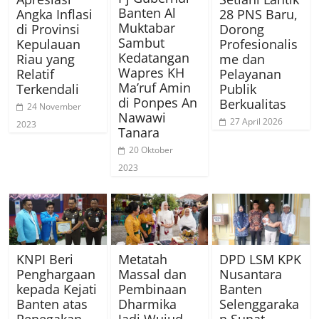
Banten Al
Angka Inflasi
28 PNS Baru,
Muktabar
di Provinsi
Dorong
Sambut
Kepulauan
Profesionalis
Kedatangan
Riau yang
me dan
Wapres KH
Relatif
Pelayanan
Ma’ruf Amin
Terkendali
Publik
di Ponpes An
Berkualitas
24 November
Nawawi
27 April 2026
2023
Tanara
20 Oktober
2023
KNPI Beri
Metatah
DPD LSM KPK
Penghargaan
Massal dan
Nusantara
kepada Kejati
Pembinaan
Banten
Banten atas
Dharmika
Selenggaraka
Penegakan
Jadi Wujud
n Sunat