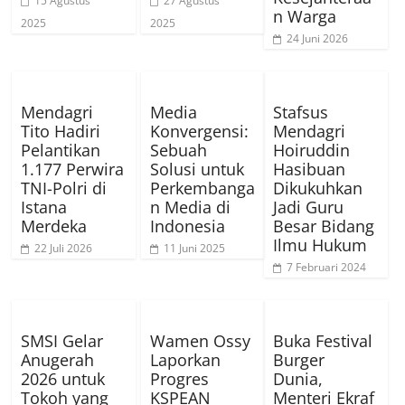
15 Agustus
27 Agustus
n Warga
2025
2025
24 Juni 2026
Mendagri
Media
Stafsus
Tito Hadiri
Konvergensi:
Mendagri
Pelantikan
Sebuah
Hoiruddin
1.177 Perwira
Solusi untuk
Hasibuan
TNI-Polri di
Perkembanga
Dikukuhkan
Istana
n Media di
Jadi Guru
Merdeka
Indonesia
Besar Bidang
Ilmu Hukum
22 Juli 2026
11 Juni 2025
7 Februari 2024
SMSI Gelar
Wamen Ossy
Buka Festival
Anugerah
Laporkan
Burger
2026 untuk
Progres
Dunia,
Tokoh yang
KSPEAN
Menteri Ekraf