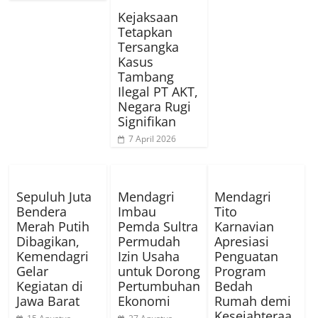
Kejaksaan
Tetapkan
Tersangka
Kasus
Tambang
Ilegal PT AKT,
Negara Rugi
Signifikan
7 April 2026
Sepuluh Juta
Mendagri
Mendagri
Bendera
Imbau
Tito
Merah Putih
Pemda Sultra
Karnavian
Dibagikan,
Permudah
Apresiasi
Kemendagri
Izin Usaha
Penguatan
Gelar
untuk Dorong
Program
Kegiatan di
Pertumbuhan
Bedah
Jawa Barat
Ekonomi
Rumah demi
Kesejahteraa