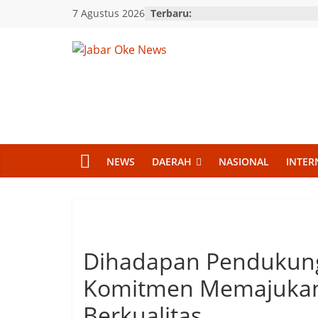
Skip
7 Agustus 2026
Terbaru:
to
content
Jabar
Oke
News
NEWS
DAERAH
NASIONAL
INTER
Berita
Terkini
Jawa
Barat
Dihadapan Pendukung
Komitmen Memajukan 
Berkualitas