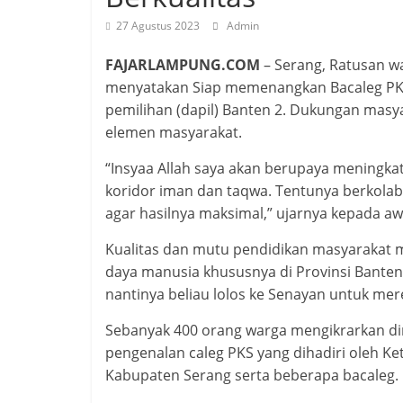
27 Agustus 2023
Admin
FAJARLAMPUNG.COM
– Serang, Ratusan w
menyatakan Siap memenangkan Bacaleg PKS 
pemilihan (dapil) Banten 2. Dukungan masya
elemen masyarakat.
“Insyaa Allah saya akan berupaya meningka
koridor iman dan taqwa. Tentunya berkola
agar hasilnya maksimal,” ujarnya kepada a
Kualitas dan mutu pendidikan masyarakat 
daya manusia khususnya di Provinsi Banten. 
nantinya beliau lolos ke Senayan untuk mer
Sebanyak 400 orang warga mengikrarkan dir
pengenalan caleg PKS yang dihadiri oleh K
Kabupaten Serang serta beberapa bacaleg.