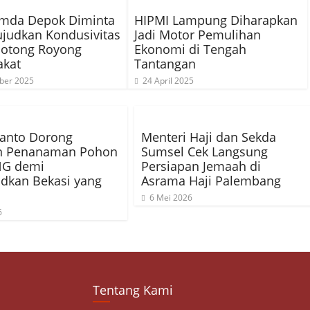
imda Depok Diminta
HIPMI Lampung Diharapkan
ujudkan Kondusivitas
Jadi Motor Pemulihan
Gotong Royong
Ekonomi di Tengah
akat
Tantangan
ber 2025
24 April 2025
ianto Dorong
Menteri Haji dan Sekda
n Penanaman Pohon
Sumsel Cek Langsung
G demi
Persiapan Jemaah di
dkan Bekasi yang
Asrama Haji Palembang
6 Mei 2026
6
Tentang Kami