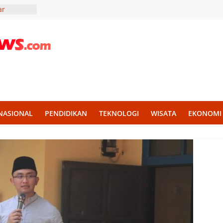
ar
lidaritas
r Madura,
Liter Air
ekankan
an untuk
KKN UII
g
NASIONAL
PENDIDIKAN
TEKNOLOGI
WISATA
EKONOMI
h Disiplin
mba PBB