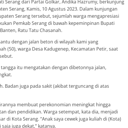
ati Serang dari Partai Golkar, Andika Hazrumy, berkunjung
aten Serang, Kamis, 10 Agustus 2023. Dalam kunjungan
upaten Serang tersebut, sejumlah warga mengapresiasi
ilakukan Pemkab Serang di bawah kepeminpinan Bupati
 Banten, Ratu Tatu Chasanah.
rbantu dengan jalan beton di wilayah kami yang
anah (50), warga Desa Kadugenep, Kecamatan Petir, saat
sebut.
angga itu mengatakan dengan dibetonnya jalan,
ngkat.
 Badan juga pada sakit (akibat terguncang di atas
a gilirannya membuat perekonomian meningkat hingga
 dan pendidikan. Warga setempat, kata dia, menjadi
ar di Kota Serang. “Anak saya cewek juga kuliah di (Kota)
 saja juga dekat,” katanya.