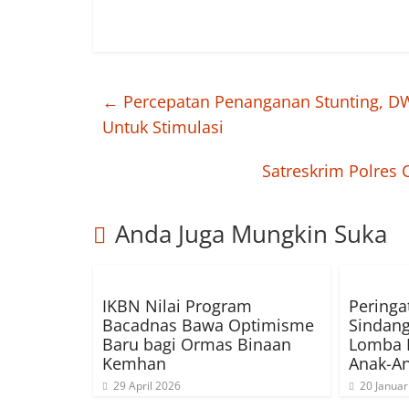
←
Percepatan Penanganan Stunting, DWP 
Untuk Stimulasi
Satreskrim Polres
Anda Juga Mungkin Suka
IKBN Nilai Program
Peringa
Bacadnas Bawa Optimisme
Sindan
Baru bagi Ormas Binaan
Lomba 
Kemhan
Anak-A
29 April 2026
20 Januar