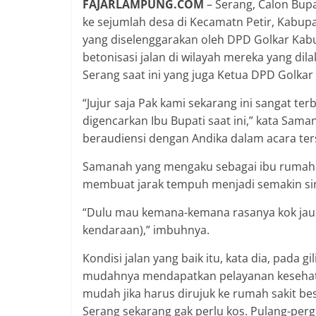
FAJARLAMPUNG.COM
– Serang, Calon Bup
ke sejumlah desa di Kecamatn Petir, Kabup
yang diselenggarakan oleh DPD Golkar Kab
betonisasi jalan di wilayah mereka yang d
Serang saat ini yang juga Ketua DPD Golkar
“Jujur saja Pak kami sekarang ini sangat te
digencarkan Ibu Bupati saat ini,” kata Sam
beraudiensi dengan Andika dalam acara ter
Samanah yang mengaku sebagai ibu rumah t
membuat jarak tempuh menjadi semakin si
“Dulu mau kemana-kemana rasanya kok jauh.
kendaraan),” imbuhnya.
Kondisi jalan yang baik itu, kata dia, pad
mudahnya mendapatkan pelayanan kesehatan
mudah jika harus dirujuk ke rumah sakit bes
Serang sekarang gak perlu kos. Pulang-pergi