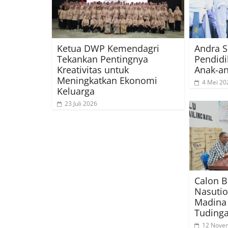
Ketua DWP Kemendagri
Andra S
Tekankan Pentingnya
Pendidi
Kreativitas untuk
Anak-a
Meningkatkan Ekonomi
4 Mei 20
Keluarga
23 Juli 2026
Calon B
Nasutio
Madina 
Tudinga
12 Nove