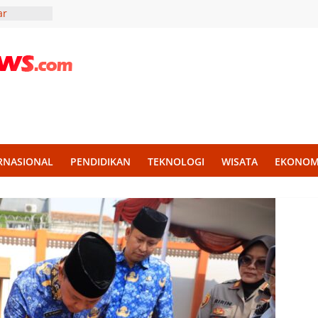
ar
lidaritas
r Madura,
Liter Air
ekankan
an untuk
KKN UII
g
RNASIONAL
PENDIDIKAN
TEKNOLOGI
WISATA
EKONOM
h Disiplin
mba PBB