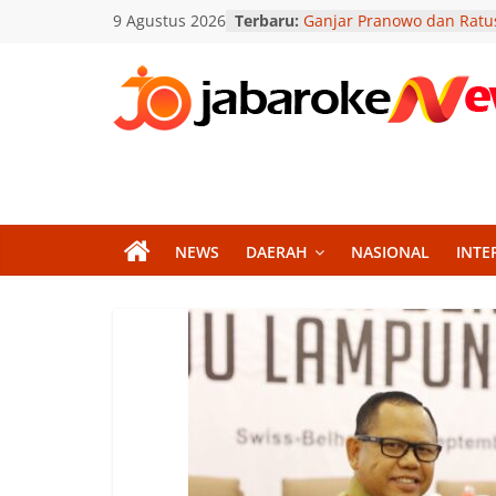
Skip
9 Agustus 2026
Terbaru:
Ganjar Pranowo dan Ratus
to
Jogja Gaungkan Kepeduli
terhadap Sampah
content
Bupati Sleman Optimistis
Gandok Mampu Berpresta
Jabar
Tingkat Nasional
Ancaman Siber Menginta
Oke
Soroti Terbukanya Data P
Warga Celeban
Motor Pedagang Ikan Raib
News
Imogiri, Pelaku Ber-Hoodi
NEWS
DAERAH
NASIONAL
INTE
Terekam Kamera
Perkuat Mitigasi Bencana,
Berita
Suwanto Salurkan Bantua
Terkini
Relawan DIY
Jawa
Barat