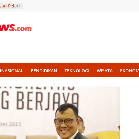
an Pelari
an
 BKR
si di
i, UWM
ribadi
 di
e Hijau
RNASIONAL
PENDIDIKAN
TEKNOLOGI
WISATA
EKONOM
 Eko
n bagi