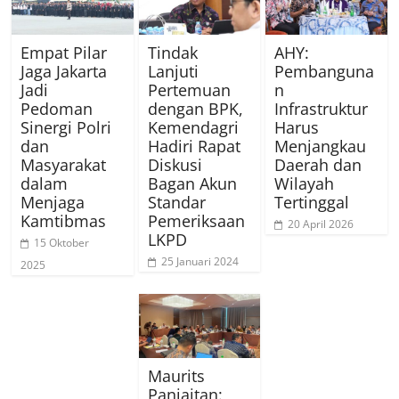
Empat Pilar
Tindak
AHY:
Jaga Jakarta
Lanjuti
Pembanguna
Jadi
Pertemuan
n
Pedoman
dengan BPK,
Infrastruktur
Sinergi Polri
Kemendagri
Harus
dan
Hadiri Rapat
Menjangkau
Masyarakat
Diskusi
Daerah dan
dalam
Bagan Akun
Wilayah
Menjaga
Standar
Tertinggal
Kamtibmas
Pemeriksaan
20 April 2026
LKPD
15 Oktober
25 Januari 2024
2025
Maurits
Panjaitan: