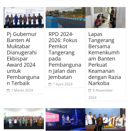
Pj Gubernur
RPD 2024-
Lapas
Banten Al
2026: Fokus
Tangerang
Muktabar
Pemkot
Bersama
Dianugerahi
Tangerang
Kemenkumh
Ekbispar
pada
am Banten
Award 2024
Pembanguna
Perkuat
untuk
n Jalan dan
Keamanan
Pembanguna
Jembatan
dengan Razia
n Terbaik
Narkoba
1 April 2024
1 Maret 2024
6 November
2024