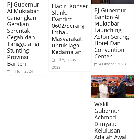
Pj Gubernur
Hadiri Konser
Pj Gubernur
Al Muktabar
Slank,
Banten Al
Canangkan
Dandim
Muktabar
Gerakan
0602/Serang
Launching
Serentak
Imbau
Aston Serang
Cegah dan
Masyarakat
Hotel Dan
Tanggulangi
untuk Jaga
Convention
Stunting
Kedamaian
Center
Provinsi
20 Agustus
Banten
4 Oktober 2023
2023
11 Juni 2024
Wakil
Gubernur
Achmad
Dimyati:
Kelulusan
Adalah Awal