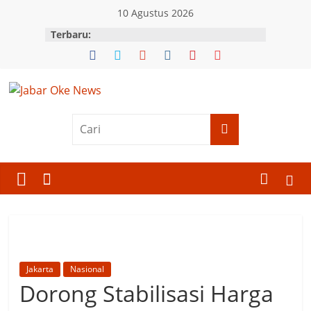
Skip
10 Agustus 2026
to
Terbaru:
content
Jabar
Oke
News
Berita
Terkini
Jawa
Barat
Jakarta
Nasional
Dorong Stabilisasi Harga