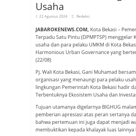
Usaha
22 Agustus 2024
Redaksi
JABAROKENEWS.COM,
Kota Bekasi – Peme
Terpadu Satu Pintu (DPMPTSP) menggelar 
usaha dan para pelaku UMKM di Kota Bekas
Harmonious Urban Governance yang bertem
(22/08)
Pj. Wali Kota Bekasi, Gani Muhamad bersa
organisasi yang menaungi para pelaku usaha
lingkungan Pemerintah Kota Bekasi hadi
Terbentuknya Ekosistem Usaha dan Investas
Tujuan utamanya digelarnya BIGHUG malam i
pemberian apresiasi atas peran sertanya 
bahwa pertemuan ini juga dapat menjadi wa
membuktikan kepada khalayak luas lainnya 