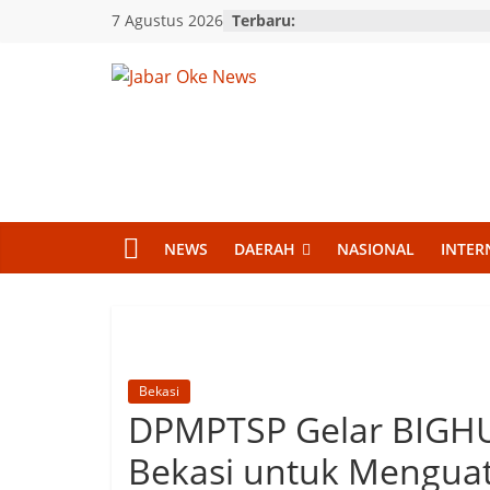
Skip
7 Agustus 2026
Terbaru:
to
content
Jabar
Oke
News
NEWS
DAERAH
NASIONAL
INTER
Berita
Terkini
Jawa
Barat
Bekasi
DPMPTSP Gelar BIGHU
Bekasi untuk Menguat