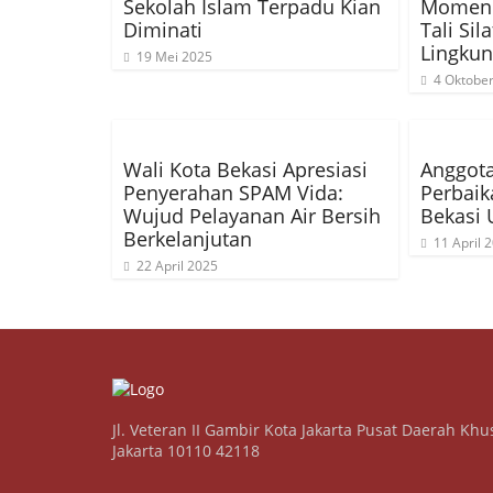
Sekolah Islam Terpadu Kian
Momen 
Diminati
Tali Sil
Lingku
19 Mei 2025
4 Oktobe
Wali Kota Bekasi Apresiasi
Anggota
Penyerahan SPAM Vida:
Perbaik
Wujud Pelayanan Air Bersih
Bekasi 
Berkelanjutan
11 April 
22 April 2025
Jl. Veteran II Gambir Kota Jakarta Pusat Daerah Khu
Jakarta 10110 42118