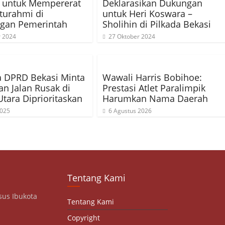
untuk Mempererat
Deklarasikan Dukungan
aturahmi di
untuk Heri Koswara –
ngan Pemerintah
Sholihin di Pilkada Bekasi
r 2024
27 Oktober 2024
 DPRD Bekasi Minta
Wawali Harris Bobihoe:
an Jalan Rusak di
Prestasi Atlet Paralimpik
Utara Diprioritaskan
Harumkan Nama Daerah
2025
6 Agustus 2026
Tentang Kami
sus Ibukota
Tentang Kami
Copyright