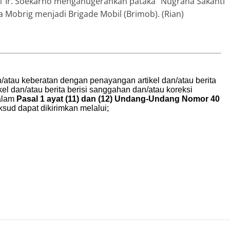
61 Ir. Soekarno menganugerahkan pataka “Nugraha Sakanti
Mobrig menjadi Brigade Mobil (Brimob). (Rian)