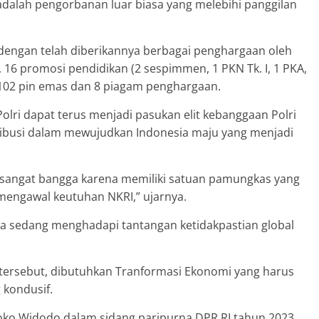
adalah pengorbanan luar biasa yang melebihi panggilan
dengan telah diberikannya berbagai penghargaan oleh
, 16 promosi pendidikan (2 sespimmen, 1 PKN Tk. I, 1 PKA,
n, 102 pin emas dan 8 piagam penghargaan.
Polri dapat terus menjadi pasukan elit kebanggaan Polri
busi dalam mewujudkan Indonesia maju yang menjadi
 sangat bangga karena memiliki satuan pamungkas yang
mengawal keutuhan NKRI,” ujarnya.
unia sedang menghadapi tantangan ketidakpastian global
ersebut, dibutuhkan Tranformasi Ekonomi yang harus
 kondusif.
Joko Widodo dalam sidang paripurna DPR RI tahun 2023