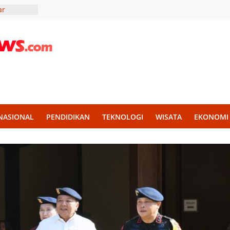
ar
lidaritas
r Madura,
Liter Air
ekankan
an untuk
KKN UII
g
NASIONAL
PENDIDIKAN
TEKNOLOGI
WISATA
EKONOMI
h Disiplin
mba PBB