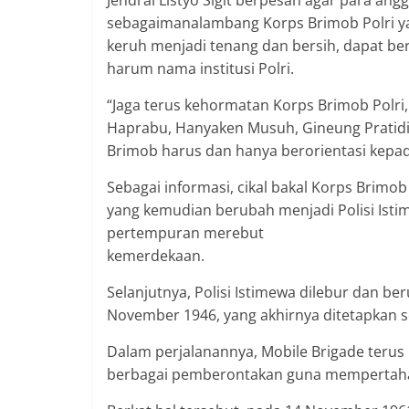
Jendral Listyo Sigit berpesan agar para ang
sebagaimanalambang Korps Brimob Polri 
keruh menjadi tenang dan bersih, dapat b
harum nama institusi Polri.
“Jaga terus kehormatan Korps Brimob Polri, 
Haprabu, Hanyaken Musuh, Gineung Pratidin
Brimob harus dan hanya berorientasi kepa
Sebagai informasi, cikal bakal Korps Brimob
yang kemudian berubah menjadi Polisi Istim
pertempuran merebut
kemerdekaan.
Selanjutnya, Polisi Istimewa dilebur dan b
November 1946, yang akhirnya ditetapkan se
Dalam perjalanannya, Mobile Brigade ter
berbagai pemberontakan guna mempertah