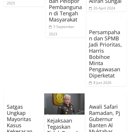
dan Pelopor
Aliran Sungai
2025
Pembanguna
26 April 2024
n di Tengah
Masyarakat
5 September
Persampaha
2023
n dan SPMB
Jadi Prioritas,
Harris
Bobihoe
Minta
Pengawasan
Diperketat
8 Juni 2026
Satgas
Awali Safari
Ungkap
Ramadan, Pj
Mayoritas
Gubernur
Kejaksaan
Kasus
Banten Al
Tegaskan
Kekerasan
Muktabar