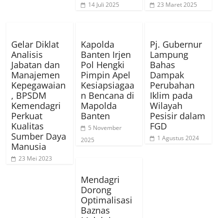
14 Juli 2025
23 Maret 2025
Gelar Diklat
Kapolda
Pj. Gubernur
Analisis
Banten Irjen
Lampung
Jabatan dan
Pol Hengki
Bahas
Manajemen
Pimpin Apel
Dampak
Kepegawaian
Kesiapsiagaa
Perubahan
, BPSDM
n Bencana di
Iklim pada
Kemendagri
Mapolda
Wilayah
Perkuat
Banten
Pesisir dalam
Kualitas
FGD
5 November
Sumber Daya
1 Agustus 2024
2025
Manusia
23 Mei 2023
Mendagri
Dorong
Optimalisasi
Baznas