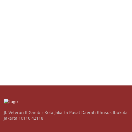
Jl. Veteran II Gambir Kota Jakarta Pusat Daerah Khusus Ibukota
Jakarta 10110 42118