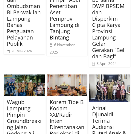
Ombudsman
Penertiban
DWP BPSDM
RI Perwakilan
Aset
dan
Lampung
Pemprov
Disperkim
Bahas
Lampung di
Cipta Karya
Penguatan
Tanjung
Provinsi
Pelayanan
Bintang
Lampung
Publik
Gelar
6 November
Gerakan “Beli
20 Mei 2026
2025
dan Bagi”
3 April 2024
Wagub
Korem Tipe B
Arinal
Lampung
Kodam
Djunaidi
Pimpin
XXI/Radin
Terima
Groundbreaki
Inten
Audiensi
ng Jalan
Direncanakan
Puteri Anak &
Gedong Aji–
Berlokasi di