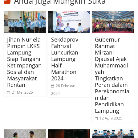
Anda Juga Mungkin Suka
Jihan Nurlela
Sekdaprov
Gubernur
Pimpin LKKS
Fahrizal
Rahmat
Lampung,
Luncurkan
Mirzani
Siap Tangani
Lampung
Djausal Ajak
Ketimpangan
Half
Muhammadi
Sosial dan
Marathon
yah
Masyarakat
2024
Tingkatkan
Rentan
Peran dalam
28 Februari
Perekonomia
21 Mei 2025
2024
n dan
Pendidikan
Lampung
12 April 2025