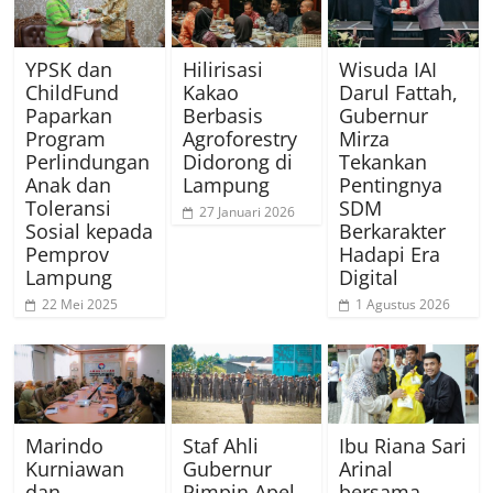
YPSK dan
Hilirisasi
Wisuda IAI
ChildFund
Kakao
Darul Fattah,
Paparkan
Berbasis
Gubernur
Program
Agroforestry
Mirza
Perlindungan
Didorong di
Tekankan
Anak dan
Lampung
Pentingnya
Toleransi
SDM
27 Januari 2026
Sosial kepada
Berkarakter
Pemprov
Hadapi Era
Lampung
Digital
22 Mei 2025
1 Agustus 2026
Marindo
Staf Ahli
Ibu Riana Sari
Kurniawan
Gubernur
Arinal
dan
Pimpin Apel
bersama