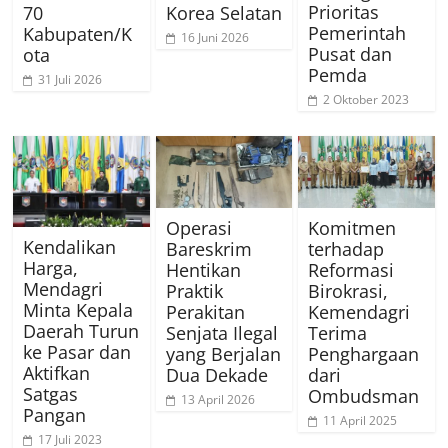
Prioritas
70
Korea Selatan
Pemerintah
Kabupaten/K
16 Juni 2026
Pusat dan
ota
Pemda
31 Juli 2026
2 Oktober 2023
Operasi
Komitmen
Kendalikan
Bareskrim
terhadap
Harga,
Hentikan
Reformasi
Mendagri
Praktik
Birokrasi,
Minta Kepala
Perakitan
Kemendagri
Daerah Turun
Senjata Ilegal
Terima
ke Pasar dan
yang Berjalan
Penghargaan
Aktifkan
Dua Dekade
dari
Satgas
Ombudsman
13 April 2026
Pangan
11 April 2025
17 Juli 2023