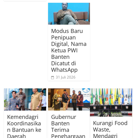
Modus Baru
Penipuan
Digital, Nama
Ketua PWI
Banten
Dicatut di
WhatsApp
31 Juli 2026
Kemendagri
Gubernur
Kurangi Food
Koordinasika
Banten
Waste,
n Bantuan ke
Terima
Mendagri
Daerah
Penghargaan