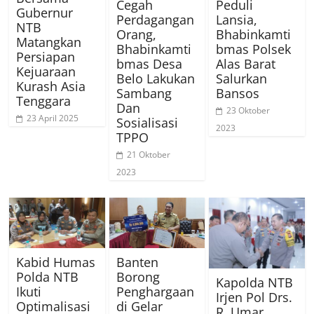
Cegah
Peduli
Gubernur
Perdagangan
Lansia,
NTB
Orang,
Bhabinkamti
Matangkan
Bhabinkamti
bmas Polsek
Persiapan
bmas Desa
Alas Barat
Kejuaraan
Belo Lakukan
Salurkan
Kurash Asia
Sambang
Bansos
Tenggara
Dan
23 Oktober
23 April 2025
Sosialisasi
2023
TPPO
21 Oktober
2023
Kabid Humas
Banten
Polda NTB
Borong
Kapolda NTB
Ikuti
Penghargaan
Irjen Pol Drs.
Optimalisasi
di Gelar
R. Umar