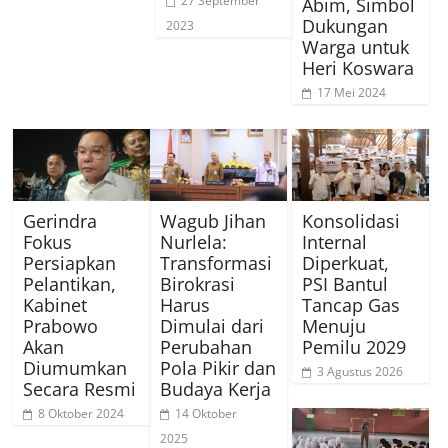
27 September
Abim, Simbol
Dukungan
2023
Warga untuk
Heri Koswara
17 Mei 2024
Gerindra
Wagub Jihan
Konsolidasi
Fokus
Nurlela:
Internal
Persiapkan
Transformasi
Diperkuat,
Pelantikan,
Birokrasi
PSI Bantul
Kabinet
Harus
Tancap Gas
Prabowo
Dimulai dari
Menuju
Akan
Perubahan
Pemilu 2029
Diumumkan
Pola Pikir dan
3 Agustus 2026
Secara Resmi
Budaya Kerja
8 Oktober 2024
14 Oktober
2025