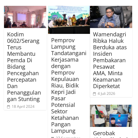
Kodim
Wamendagri
Pemprov
0602/Serang
Ribka Haluk
Lampung
Terus
Berduka atas
Tandatangani
Membantu
Insiden
Kerjasama
Pemda Di
Pembakaran
dengan
Bidang
Pesawat
Pemprov
Pencegahan
AMA, Minta
Kepulauan
Percepatan
Keamanan
Riau, Bidik
Dan
Diperketat
Kepri Jadi
Penanggulan
4 Juli 2026
Pasar
gan Stunting
Potensial
18 April 2024
Sektor
Ketahanan
Pangan
Lampung
Gerobak