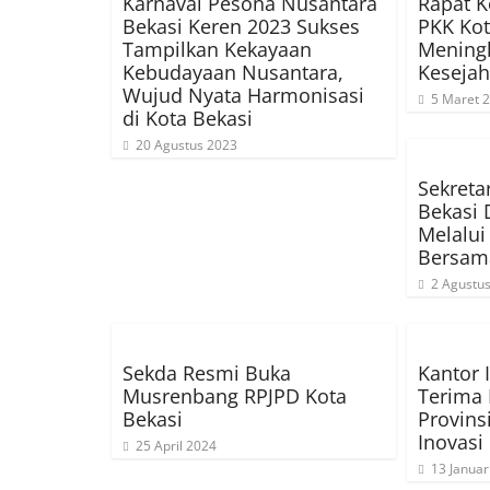
Karnaval Pesona Nusantara
Rapat K
Bekasi Keren 2023 Sukses
PKK Kot
Tampilkan Kekayaan
Mening
Kebudayaan Nusantara,
Kesejah
Wujud Nyata Harmonisasi
5 Maret 
di Kota Bekasi
20 Agustus 2023
Sekreta
Bekasi 
Melalui
Bersam
2 Agustu
Sekda Resmi Buka
Kantor 
Musrenbang RPJPD Kota
Terima 
Bekasi
Provins
Inovasi
25 April 2024
13 Januar