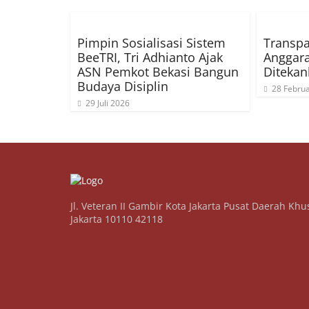
Pimpin Sosialisasi Sistem
Transpa
BeeTRI, Tri Adhianto Ajak
Anggara
ASN Pemkot Bekasi Bangun
Diteka
Budaya Disiplin
28 Februa
29 Juli 2026
Jl. Veteran II Gambir Kota Jakarta Pusat Daerah Khu
Jakarta 10110 42118