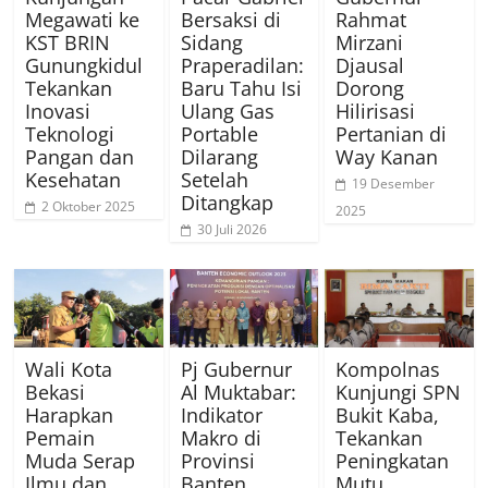
Megawati ke
Bersaksi di
Rahmat
KST BRIN
Sidang
Mirzani
Gunungkidul
Praperadilan:
Djausal
Tekankan
Baru Tahu Isi
Dorong
Inovasi
Ulang Gas
Hilirisasi
Teknologi
Portable
Pertanian di
Pangan dan
Dilarang
Way Kanan
Kesehatan
Setelah
19 Desember
Ditangkap
2 Oktober 2025
2025
30 Juli 2026
Wali Kota
Pj Gubernur
Kompolnas
Bekasi
Al Muktabar:
Kunjungi SPN
Harapkan
Indikator
Bukit Kaba,
Pemain
Makro di
Tekankan
Muda Serap
Provinsi
Peningkatan
Ilmu dan
Banten
Mutu