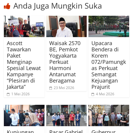
Anda Juga Mungkin Suka
Ascott
Waisak 2570
Upacara
Tawarkan
BE, Pemkot
Bendera di
Paket
Yogyakarta
Korem
Menginap
Perkuat
072/Pamungk
Spesial Lewat
Harmoni
as Perkuat
Kampanye
Antarumat
Semangat
“Plesiran di
Beragama
Kejuangan
Jakarta”
Prajurit
23 Mei 2026
1 Mei 2026
4 Mei 2026
Kunjungan
Pacar Gabriel
Gubernur