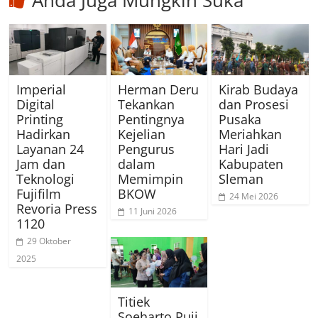
Imperial
Herman Deru
Kirab Budaya
Digital
Tekankan
dan Prosesi
Printing
Pentingnya
Pusaka
Hadirkan
Kejelian
Meriahkan
Layanan 24
Pengurus
Hari Jadi
Jam dan
dalam
Kabupaten
Teknologi
Memimpin
Sleman
Fujifilm
BKOW
24 Mei 2026
Revoria Press
11 Juni 2026
1120
29 Oktober
2025
Titiek
Soeharto Puji