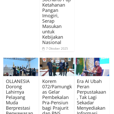
Ketahanan
Pangan
Imogiri,
Serap
Masukan
untuk
Kebijakan
Nasional
7 Oktober 2025
OLLANESIA
Korem
Era AI Ubah
Dorong
072/Pamungk
Peran
Lahirnya
as Gelar
Perpustakaan
Pelayang
Pembekalan
, Tak Lagi
Muda
Pra-Pensiun
Sekadar
Berprestasi
bagi Prajurit
Menyediakan
Berwawasan
dan PNS
Informasi