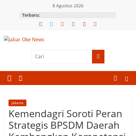
Skip
8 Agustus 2026
to
Terbaru:
content
Jabar
Oke
News
Berita
Terkini
Jakarta
Jawa
Kemendagri Soroti Peran
Barat
Strategis BPSDM Daerah