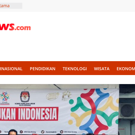
Utama
 Bergizi
estasi
an Nama
alan,
agai
 Pantau
ugaan
RNASIONAL
PENDIDIKAN
TEKNOLOGI
WISATA
EKONOM
di
mendagri
ola