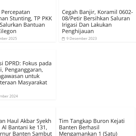
 Percepatan
Cegah Banjir, Koramil 0602-
an Stunting, TP PKK
08/Petir Bersihkan Saluran
Salurkan Bantuan
Irigasi Dan Lakukan
Cilegon
Penghijauan
mber 2025
9 Desember 2023
si DPRD: Fokus pada
si, Penganggaran,
ngawasan untuk
teraan Masyarakat
ember 2024
an Haul Akbar Syekh
Tim Tangkap Buron Kejati
Al Bantani ke 131,
Banten Berhasil
ernur Banten Sambut
Mengamankan 1 (Satu)