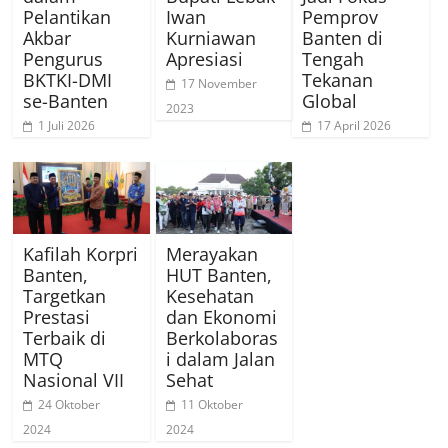
Pelantikan
Iwan
Pemprov
Akbar
Kurniawan
Banten di
Pengurus
Apresiasi
Tengah
BKTKI-DMI
Tekanan
17 November
se-Banten
Global
2023
1 Juli 2026
17 April 2026
Kafilah Korpri
Merayakan
Banten,
HUT Banten,
Targetkan
Kesehatan
Prestasi
dan Ekonomi
Terbaik di
Berkolaboras
MTQ
i dalam Jalan
Nasional VII
Sehat
24 Oktober
11 Oktober
2024
2024