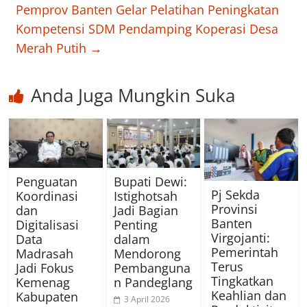
Pemprov Banten Gelar Pelatihan Peningkatan
Kompetensi SDM Pendamping Koperasi Desa
Merah Putih
→
Anda Juga Mungkin Suka
Penguatan
Bupati Dewi:
Pj Sekda
Koordinasi
Istighotsah
Provinsi
dan
Jadi Bagian
Banten
Digitalisasi
Penting
Virgojanti:
Data
dalam
Pemerintah
Madrasah
Mendorong
Terus
Jadi Fokus
Pembanguna
Tingkatkan
Kemenag
n Pandeglang
Keahlian dan
Kabupaten
3 April 2026