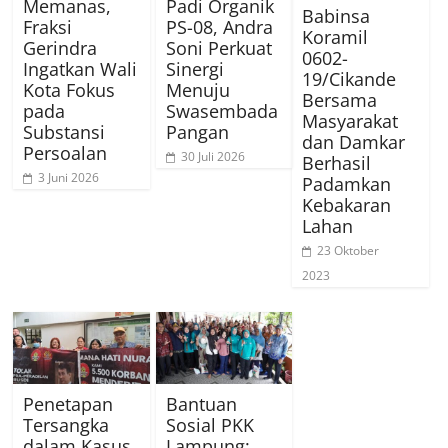
Memanas,
Padi Organik
Babinsa
Fraksi
PS-08, Andra
Koramil
Gerindra
Soni Perkuat
0602-
Ingatkan Wali
Sinergi
19/Cikande
Kota Fokus
Menuju
Bersama
pada
Swasembada
Masyarakat
Substansi
Pangan
dan Damkar
Persoalan
30 Juli 2026
Berhasil
3 Juni 2026
Padamkan
Kebakaran
Lahan
23 Oktober
2023
Penetapan
Bantuan
Tersangka
Sosial PKK
dalam Kasus
Lampung: