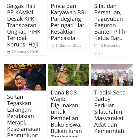
Satgas Haji
Pinca dan
Silat dan
PP KAMMI
Karyawan BRI
Persatuan,
Desak KPK
Pandeglang
Paguyuban
Transparan
Peringati Hari
Paguron
Ungkap PIHK
Kesaktian
Banten Pilih
Terlibat
Pancasila
Ketua Baru
Korupsi Haji
1 Oktober 2025
15 November
12 Januari 2026
2025
Dana BOS
Tradisi Seba
Sultan
Wajib
Baduy
Tegaskan
Digunakan
Perkuat
Larangan
untuk
Silaturahmi
Pendakian
Pembelian
Masyarakat
Merapi,
Buku Siswa,
Adat dan
Keselamatan
Bukan Iuran
Pemerintah
Pengunjung