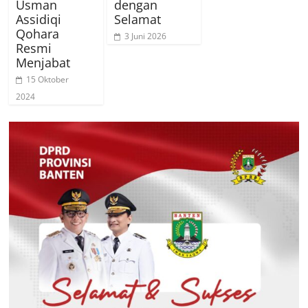
Usman
dengan
Assidiqi
Selamat
Qohara
3 Juni 2026
Resmi
Menjabat
15 Oktober
2024