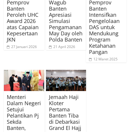
Pemprov
Wagub
Pemprov
Banten
Banten
Banten
Peroleh UHC
Apresiasi
Intensifkan
Award 2026
Simulasi
Pengelolaan
atas Capaian
Pengamanan
DAS untuk
Kepesertaan
May Day oleh
Mendukung
JKN
Polda Banten
Program
Ketahanan
27 Januari 2026
21 April 2026
Pangan
12 Maret 2025
Menteri
Jemaah Haji
Dalam Negeri
Kloter
Setujui
Pertama
Pelantikan Pj
Banten Tiba
Sekda
di Debarkasi
Banten,
Grand El Hajj