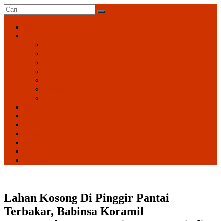
Oke
News
News
Daerah
Berita
Jakarta
Terkini
Jawa Barat
Jawa
Bekasi
Barat
Banten
Lampung
Palembang
Nusantara
Nasional
Internasional
Pendidikan
Teknologi
Wisata
Ekonomi
IKLAN
Lahan Kosong Di Pinggir Pantai
Terbakar, Babinsa Koramil