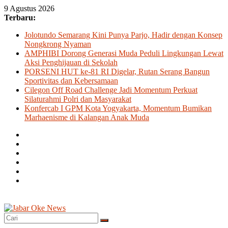
Skip
9 Agustus 2026
to
Terbaru:
content
Jolotundo Semarang Kini Punya Parjo, Hadir dengan Konsep
Nongkrong Nyaman
AMPHIBI Dorong Generasi Muda Peduli Lingkungan Lewat
Aksi Penghijauan di Sekolah
PORSENI HUT ke-81 RI Digelar, Rutan Serang Bangun
Sportivitas dan Kebersamaan
Cilegon Off Road Challenge Jadi Momentum Perkuat
Silaturahmi Polri dan Masyarakat
Konfercab I GPM Kota Yogyakarta, Momentum Bumikan
Marhaenisme di Kalangan Anak Muda
Jabar