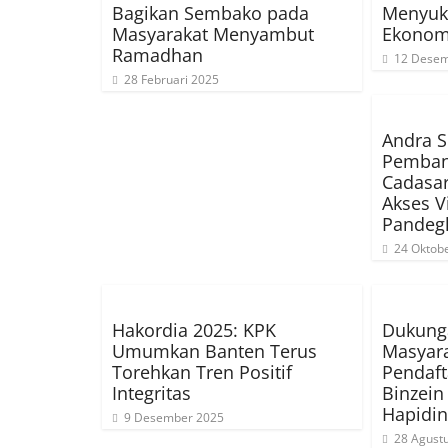
Bagikan Sembako pada
Menyuk
Masyarakat Menyambut
Ekonom
Ramadhan
12 Desem
28 Februari 2025
Andra S
Pemban
Cadasar
Akses V
Pandeg
24 Oktob
Hakordia 2025: KPK
Dukunga
Umumkan Banten Terus
Masyar
Torehkan Tren Positif
Pendaft
Integritas
Binzein
Hapidin
9 Desember 2025
28 Agust