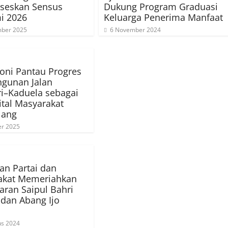
seskan Sensus
Dukung Program Graduasi
i 2026
Keluarga Penerima Manfaat
ber 2025
6 November 2024
oni Pantau Progres
gunan Jalan
i–Kaduela sebagai
ital Masyarakat
lang
er 2025
n Partai dan
akat Memeriahkan
aran Saipul Bahri
 dan Abang Ijo
us 2024